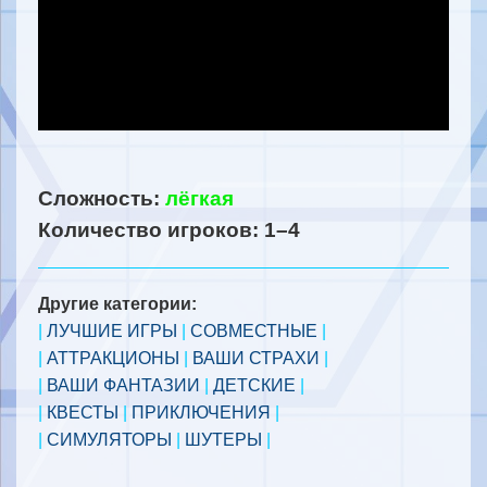
Сложность:
лёгкая
Количество игроков: 1–4
Другие категории:
|
ЛУЧШИЕ ИГРЫ
|
СОВМЕСТНЫЕ
|
|
АТТРАКЦИОНЫ
|
ВАШИ СТРАХИ
|
|
ВАШИ ФАНТАЗИИ
|
ДЕТСКИЕ
|
|
КВЕСТЫ
|
ПРИКЛЮЧЕНИЯ
|
|
СИМУЛЯТОРЫ
|
ШУТЕРЫ
|